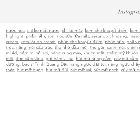
Instagra
nước hoa
,
chì kẻ mắt nước
,
chì kẻ mày
,
kem che khuyết điểm
,
kem 
highlight
,
phấn nền
,
son môi
,
sữa rửa mặt
,
serum
,
xịt khoáng
,
masc
cream
,
kem lót bb cream
,
phấn che khuyết điểm
,
phấn nền
,
phấn 
trúc
,
nâng mũi cấu trúc
,
thu nhỏ đầu mũi
,
thu gọn cánh mũi
,
chỉnh 
mí 4d
,
bấm mí nội soi
,
nâng cung mày
,
khuôn mặt
,
thẩm mỹ khuôn
môi
,
độn cầm vline
,
gọt hàm v line
,
hút mỡ nọng cằm
,
cấy mỡ cằm
dương
,
bác sĩ Trịnh Quang Đại
,
nâng ngực đặt túi
,
nâng ngực chảy
thân
,
hút mỡ bụng
,
hút mỡ đùi
,
hút mỡ vai
,
hút mỡ nách
,
cấy mỡ b