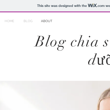
This site was designed with the
.com
web
HOME
BLOG
ABOUT
Blog chia 
dư